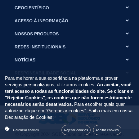
GEOCIENTÍFICO
ACESSO À INFORMAÇÃO
NOSSOS PRODUTOS
REDES INSTITUCIONAIS
NOTÍCIAS
RESPONSABILIDADE SOCIAL
Para melhorar a sua experiência na plataforma e prover
serviços personalizados, utilizamos cookies.
Ao aceitar, você
FALE CONOSCO
terá acesso a todas as funcionalidades do site. Se clicar em
"Rejeitar Cookies", os cookies que não forem estritamente
INTRANET SGB
necessários serão desativados.
Para escolher quais quer
autorizar, clique em "Gerenciar cookies". Saiba mais em nossa
Declaração de Cookies
.
Rejeitar cookies
Aceitar cookies
Gerenciar cookies
© Copyright 2024 SGB. Todos os direitos reservados.