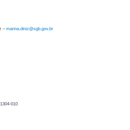
iz –
marina.diniz@sgb.gov.br
01304-010