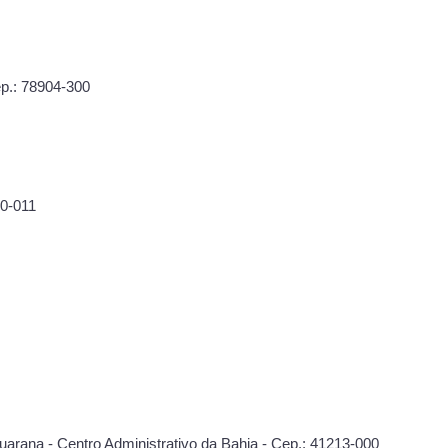
ep.: 78904-300
70-011
rana - Centro Administrativo da Bahia - Cep.: 41213-000