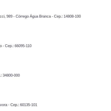
cci, 989 - Córrego Água Branca - Cep.: 14808-100
co - Cep.: 66095-110
.: 34800-000
vora - Cep.: 60135-101