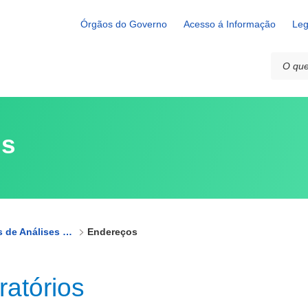
Órgãos do Governo
Acesso á Informação
Leg
is
Rede de Laboratórios de Análises Minerais - Rede LAMIN
Endereços
atórios