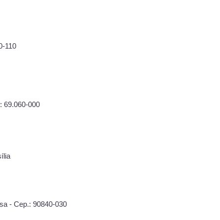
0-110
.: 69.060-000
ília
sa - Cep.: 90840-030