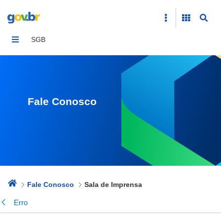
Sala de Imprensa
SGB
Fale Conosco
Fale Conosco
Sala de Imprensa
Erro
Voltar