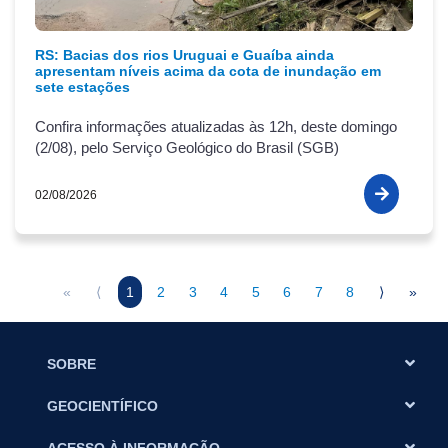
RS: Bacias dos rios Uruguai e Guaíba ainda
apresentam níveis acima da cota de inundação em
sete estações
Confira informações atualizadas às 12h, deste domingo
(2/08), pelo Serviço Geológico do Brasil (SGB)
02/08/2026
«
⟨
1
2
3
4
5
6
7
8
⟩
»
SOBRE
GEOCIENTÍFICO