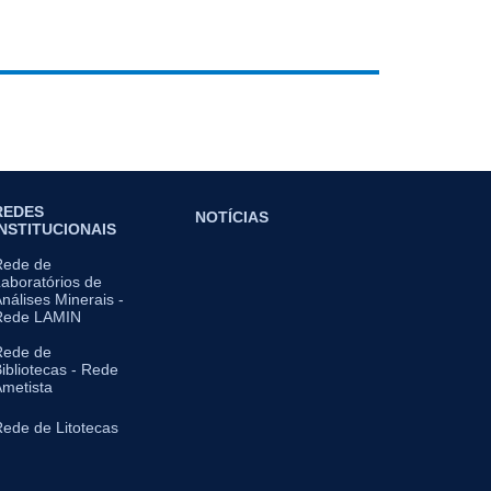
REDES
NOTÍCIAS
INSTITUCIONAIS
Rede de
aboratórios de
nálises Minerais -
Rede LAMIN
Rede de
ibliotecas - Rede
metista
ede de Litotecas