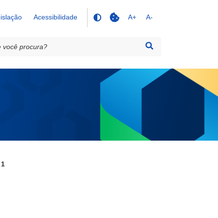
islação
Acessibilidade
A+
A-
 1