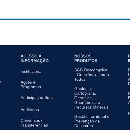
ACESSO À
NOSSOS
INFORMAÇÃO
PRODUTOS
SGB Descomplica
Institucional
- Geociências para
L
Todos
A
s
Ações e
Programas
Geologia,
Cartografia,
Participação Social
Geofísica,
B
Geoquímica e
A
Recursos Minerais
Auditorias
R
Gestão Territorial e
Convênios e
Prevenção de
Transferências
Desastres