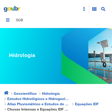
Chuvas Intensas e Equações IDF &#8211; Mato Grosso
SGB
Hidrologia
Geocientífico
Hidrologia
Estudos Hidrológicos e Hidrogeológicos
Atlas Pluviométrico e Estudos de Chuvas Intensas
Equações IDF
Chuvas Intensas e Equações IDF – Mato Grosso do Sul