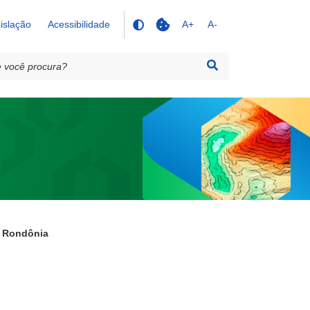
islação
Acessibilidade
A+
A-
- Rondônia