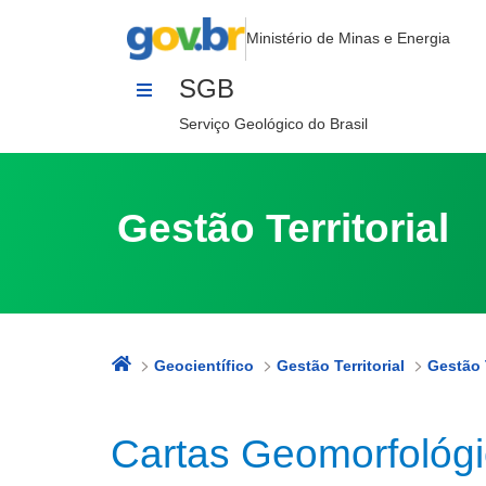
Cartas Geomorfológicas - Rondôni
Pular para o Conteúdo
Ministério de Minas e Energia
SGB
Serviço Geológico do Brasil
Gestão Territorial
Geocientífico
Gestão Territorial
Gestão T
Cartas Geomorfológi