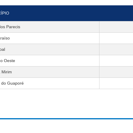
ÍPIO
dos Parecis
araíso
oal
do Oeste
 Mirim
o do Guaporé