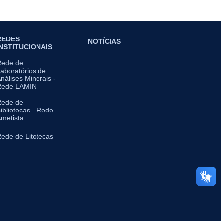
REDES
NOTÍCIAS
INSTITUCIONAIS
Rede de
aboratórios de
nálises Minerais -
Rede LAMIN
Rede de
ibliotecas - Rede
metista
ede de Litotecas