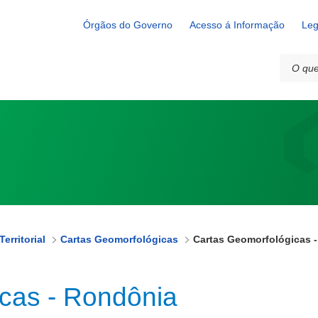
a
Órgãos do Governo
Acesso á Informação
Leg
erritorial
Cartas Geomorfológicas
Cartas Geomorfológicas 
cas - Rondônia