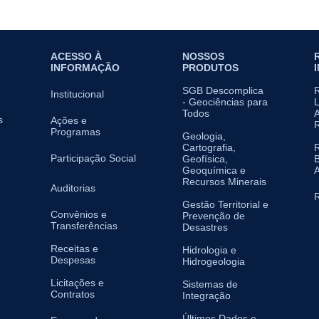
ACESSO À
NOSSOS
INFORMAÇÃO
PRODUTOS
SGB Descomplica
Institucional
- Geociências para
L
Todos
A
s
Ações e
Programas
Geologia,
Cartografia,
Participação Social
Geofísica,
B
Geoquímica e
A
Recursos Minerais
Auditorias
R
Gestão Territorial e
Convênios e
Prevenção de
Transferências
Desastres
Receitas e
Hidrologia e
Despesas
Hidrogeologia
Licitações e
Sistemas de
Contratos
Integração
Últimos Dados e