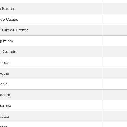
 Barras
de Caxias
aulo de Frontin
pimirim
a Grande
aboraí
taguaí
talva
aocara
peruna
atiaia