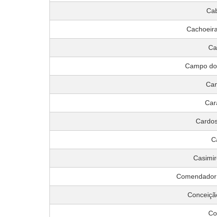
Cab
Cachoeir
Ca
Campo do
Can
Car
Cardos
C
Casimir
Comendador 
Conceiçã
Co