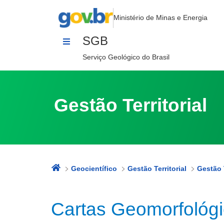
Cartas Geomorfológicas - Rio de Ja
Pular para o Conteúdo
Ministério de Minas e Energia
SGB
Serviço Geológico do Brasil
Gestão Territorial
Geocientífico
Gestão Territorial
Gestão T
Cartas Geomorfológi