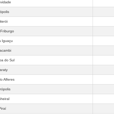
ividade
lópolis
iterói
Friburgo
 Iguaçu
acambi
ba do Sul
araty
o Alferes
rópolis
nheiral
Piraí