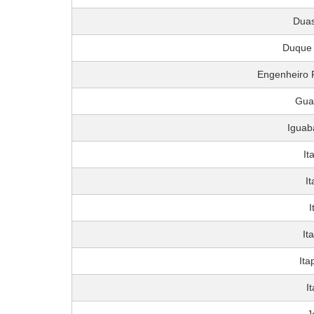
Duas
Duque 
Engenheiro P
Gua
Iguab
It
I
I
It
Ita
It