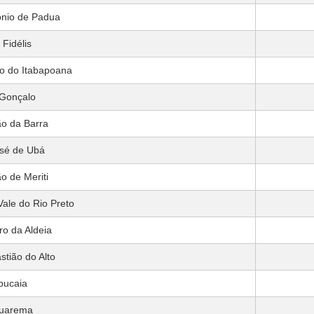
ônio de Padua
Fidélis
o do Itabapoana
Gonçalo
o da Barra
sé de Ubá
o de Meriti
ale do Rio Preto
o da Aldeia
tião do Alto
pucaia
uarema