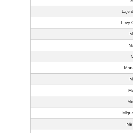
J
Laje 
Levy 
M
M
Mang
M
M
Me
Migue
Mi