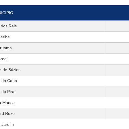
ICÍPIO
 dos Reis
eribé
aruama
real
 de Búzios
l do Cabo
 do Piraí
a Mansa
ord Roxo
 Jardim