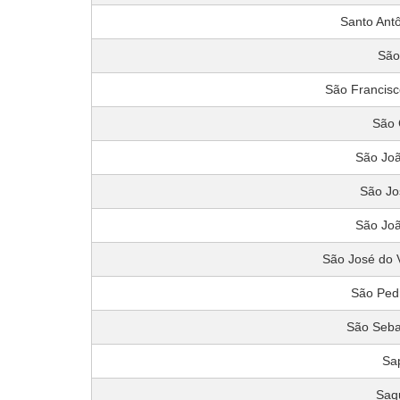
Santo Ant
São 
São Francisc
São 
São Joã
São Jo
São Joã
São José do V
São Pedr
São Sebas
Sa
Saq