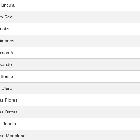
iuncula
to Real
uatis
imados
issamã
sende
 Bonito
 Claro
as Flores
as Ostras
e Janeiro
ria Madalena