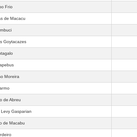
o Frio
as de Macacu
mbuci
s Goytacazes
tagalo
apebus
o Moreira
armo
o de Abreu
Levy Gasparian
o de Macabu
rdeiro