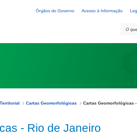
neiro
Órgãos do Governo
Acesso á Informação
Leg
erritorial
Cartas Geomorfológicas
cas - Rio de Janeiro