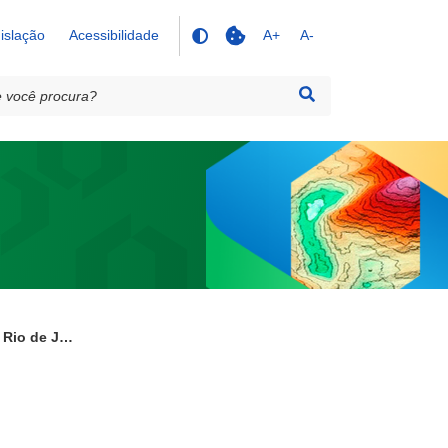
islação
Acessibilidade
A+
A-
Cartas Geomorfológicas - Rio de Janeiro