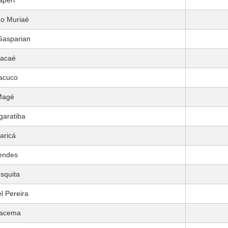
aperi
do Muriaé
Gasparian
acaé
acuco
Magé
aratiba
aricá
endes
squita
l Pereira
racema