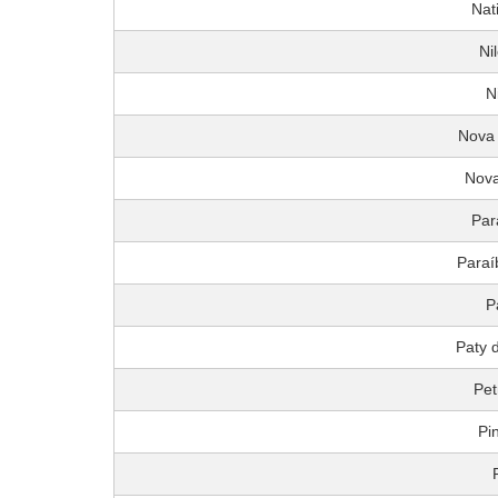
Nat
Ni
N
Nova 
Nova
Par
Paraí
P
Paty d
Pet
Pi