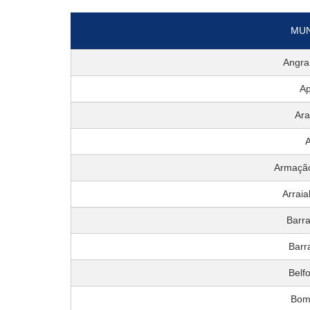
MUN
Angra
Ap
Ar
A
Armação
Arraia
Barra
Barr
Belf
Bom