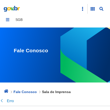
Sala de Imprensa
SGB
Fale Conosco
Fale Conosco
Sala de Imprensa
Erro
Voltar