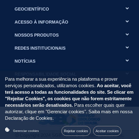
GEOCIENTÍFICO
ACESSO À INFORMAÇÃO
NOSSOS PRODUTOS
REDES INSTITUCIONAIS
NOTÍCIAS
RESPONSABILIDADE SOCIAL
Para melhorar a sua experiência na plataforma e prover
serviços personalizados, utilizamos cookies.
Ao aceitar, você
FALE CONOSCO
terá acesso a todas as funcionalidades do site. Se clicar em
"Rejeitar Cookies", os cookies que não forem estritamente
INTRANET SGB
necessários serão desativados.
Para escolher quais quer
autorizar, clique em "Gerenciar cookies". Saiba mais em nossa
Declaração de Cookies
.
Rejeitar cookies
Aceitar cookies
Gerenciar cookies
© Copyright 2024 SGB. Todos os direitos reservados.