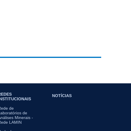
REDES
NOTÍCIAS
INSTITUCIONAIS
Rede de
aboratórios de
nálises Minerais -
Rede LAMIN