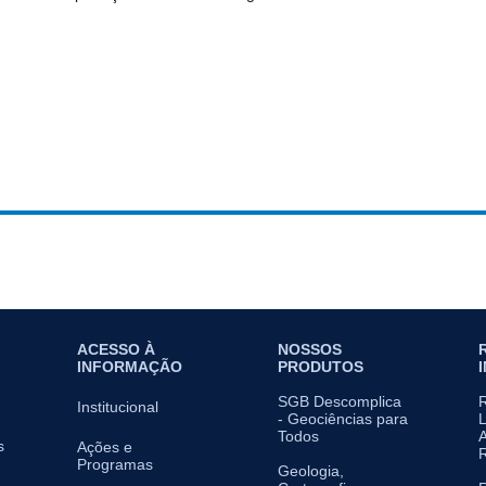
ACESSO À
NOSSOS
INFORMAÇÃO
PRODUTOS
SGB Descomplica
Institucional
- Geociências para
L
Todos
A
s
Ações e
Programas
Geologia,