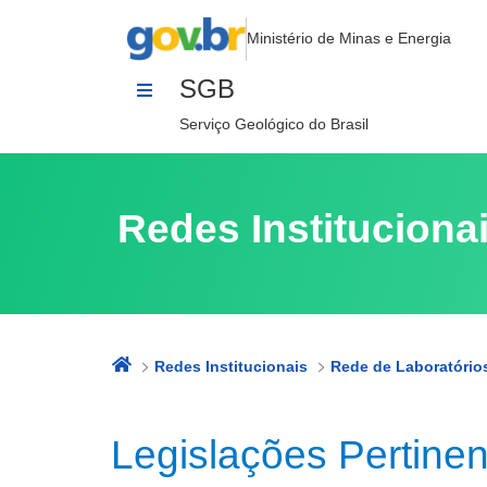
Legislações Pertinentes às Águas 
Pular para o Conteúdo
Ministério de Minas e Energia
SGB
Serviço Geológico do Brasil
Redes Instituciona
Redes Institucionais
Legislações Pertine