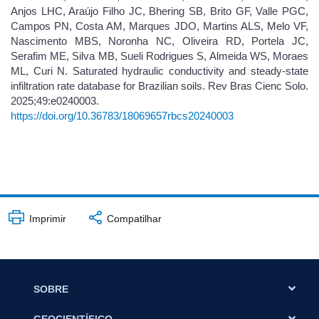
Anjos LHC, Araújo Filho JC, Bhering SB, Brito GF, Valle PGC,
Campos PN, Costa AM, Marques JDO, Martins ALS, Melo VF,
Nascimento MBS, Noronha NC, Oliveira RD, Portela JC,
Serafim ME, Silva MB, Sueli Rodrigues S, Almeida WS, Moraes
ML, Curi N. Saturated hydraulic conductivity and steady-state
infiltration rate database for Brazilian soils. Rev Bras Cienc Solo.
2025;49:e0240003.
https://doi.org/10.36783/18069657rbcs20240003
Imprimir
Compatilhar
SOBRE