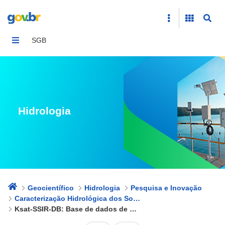
Ksat-SSIR-DB: Base de dados de condutividade hidráulica
SGB
Hidrologia
Geocientífico
Hidrologia
Pesquisa e Inovação
Caracterização Hidrológica dos Solos
Ksat-SSIR-DB: Base de dados de condutividade hidráulica saturada e de taxa de infiltração básica em solos brasileiros