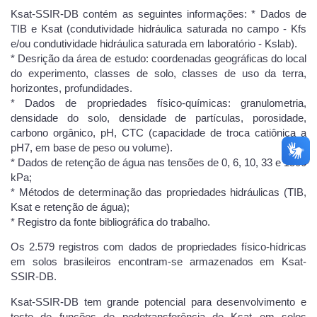
Ksat-SSIR-DB contém as seguintes informações: * Dados de
TIB e Ksat (condutividade hidráulica saturada no campo - Kfs
e/ou condutividade hidráulica saturada em laboratório - Kslab).
* Desrição da área de estudo: coordenadas geográficas do local
do experimento, classes de solo, classes de uso da terra,
horizontes, profundidades.
* Dados de propriedades físico-químicas: granulometria,
densidade do solo, densidade de partículas, porosidade,
carbono orgânico, pH, CTC (capacidade de troca catiônica a
pH7, em base de peso ou volume).
* Dados de retenção de água nas tensões de 0, 6, 10, 33 e 1500
kPa;
* Métodos de determinação das propriedades hidráulicas (TIB,
Ksat e retenção de água);
* Registro da fonte bibliográfica do trabalho.
Os 2.579 registros com dados de propriedades físico-hídricas
em solos brasileiros encontram-se armazenados em Ksat-
SSIR-DB.
Ksat-SSIR-DB tem grande potencial para desenvolvimento e
teste de funções de pedotransferência de Ksat em solos