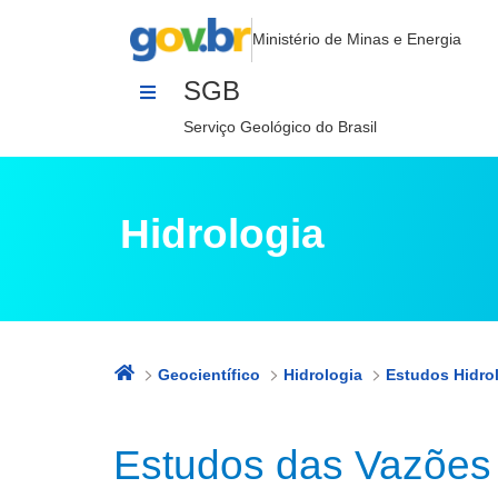
Estudos das Vazões de 95% de Pe
Pular para o Conteúdo
Ministério de Minas e Energia
SGB
Serviço Geológico do Brasil
Hidrologia
Geocientífico
Hidrologia
Estudos das Vazões