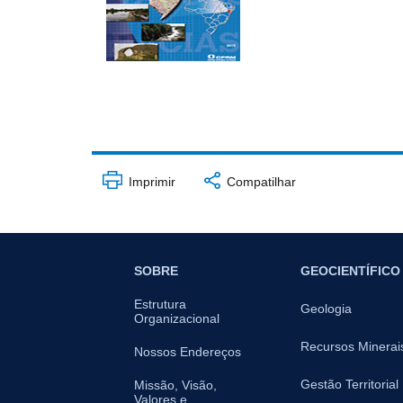
Imprimir
Compatilhar
SOBRE
GEOCIENTÍFICO
Estrutura
Geologia
Organizacional
Recursos Minerai
Nossos Endereços
Gestão Territorial
Missão, Visão,
Valores e