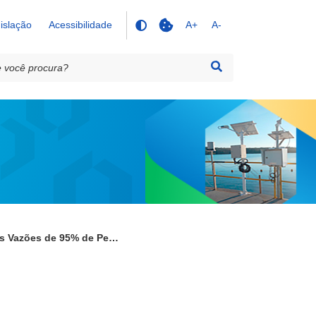
islação
Acessibilidade
A+
A-
Estudos das Vazões de 95% de Permanência