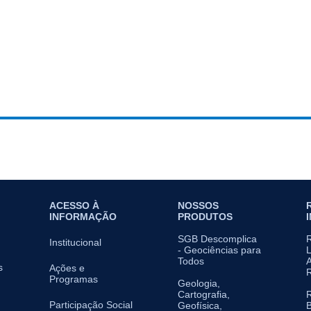
ACESSO À
NOSSOS
INFORMAÇÃO
PRODUTOS
SGB Descomplica
Institucional
- Geociências para
L
Todos
A
s
Ações e
Programas
Geologia,
Cartografia,
Participação Social
Geofísica,
B