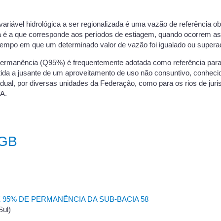
iável hidrológica a ser regionalizada é uma vazão de referência o
cia é a que corresponde aos períodos de estiagem, quando ocorrem
tempo em que um determinado valor de vazão foi igualado ou superad
permanência (Q95%) é frequentemente adotada como referência para 
ida a jusante de um aproveitamento de uso não consuntivo, conheci
adual, por diversas unidades da Federação, como para os rios de juri
NA.
SGB
 95% DE PERMANÊNCIA DA SUB-BACIA 58
Sul)