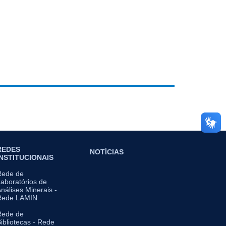
REDES
NOTÍCIAS
INSTITUCIONAIS
Rede de
aboratórios de
nálises Minerais -
Rede LAMIN
Rede de
ibliotecas - Rede