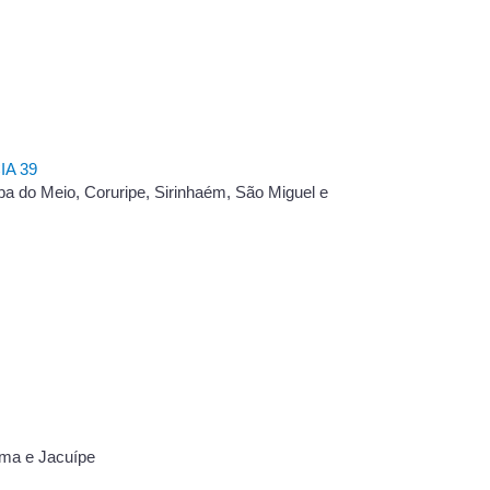
A 39
ba do Meio, Coruripe, Sirinhaém, São Miguel e
úma e Jacuípe