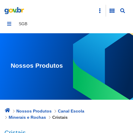
Cristais
SGB
Nossos Produtos
Nossos Produtos
Canal Escola
Minerais e Rochas
Cristais
Cristais