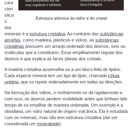
cara
cterí
stica
Estrutura atômica do vidro e do cristal
s
dos
minerais é a
estrutura cristalina
. Ao contrário das
substâncias
amorfas
, como madeira, plásticos e vidros, as
substâncias
cristalinas
possuem um arranjo ordenado dos átomos, íons ou
moléculas que a constituem. Esse empilhamento regular dos
átomos é que explica as faces planas dos cristais.
A matéria cristalina assemelha-se a um bloco feito de tijolos.
Cada espécie mineral tem um tipo de tijolo, chamado
célula
unitária
, que se repete ordenadamente em todas as direções.
Na formação dos vidros, o resfriamento se dá rapidamente e,
com isso, os átomos perdem mobilidade antes que tenham tido
tempo de se empilhar de maneira ordenada. Um exemplo é a
obsidiana, um vidro natural de origem vulcânica. Ela é estudada
com os minerais, mas não tem estrutura cristalina (daí ser
considerada um
mineraloide
).