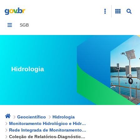
Coleção de Relatórios-Diagnóstico dos Aquíferos Sedim
SGB
Hidrologia
Geocientífico
Hidrologia
Monitoramento Hidrológico e Hidrogeológico
Rede Integrada de Monitoramento das Águas Subterrâneas - RIMAS
Coleção de Relatórios-Diagnóstico dos Aquíferos Sedimentares do Brasil