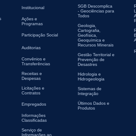
SGB Descomplica
Institucional
- Geociências para
L
Todos
A
s
Ações e
Programas
Geologia,
Cartografia,
Participação Social
Geofísica,
B
Geoquímica e
A
Recursos Minerais
Auditorias
R
Gestão Territorial e
Convênios e
Prevenção de
Transferências
Desastres
Receitas e
Hidrologia e
Despesas
Hidrogeologia
Licitações e
Sistemas de
Contratos
Integração
Últimos Dados e
Empregados
Produtos
Informações
Classificadas
Serviço de
Informações ao