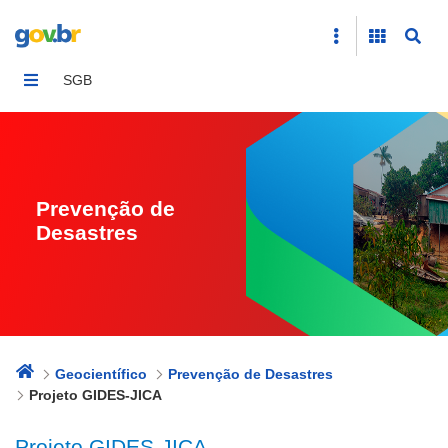
Projeto GIDES-JICA
SGB
Prevenção de
Desastres
Geocientífico
Prevenção de Desastres
Projeto GIDES-JICA
Projeto GIDES-JICA