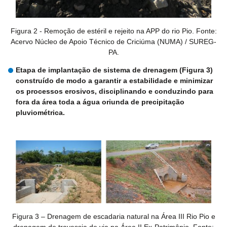
Figura 2 - Remoção de estéril e rejeito na APP do rio Pio. Fonte:
Acervo Núcleo de Apoio Técnico de Criciúma (NUMA) / SUREG-
PA.
Etapa de implantação de sistema de drenagem (Figura 3)
construído de modo a garantir a estabilidade e minimizar
os processos erosivos, disciplinando e conduzindo para
fora da área toda a água oriunda de precipitação
pluviométrica.
Figura 3 – Drenagem de escadaria natural na Área III Rio Pio e
drenagem de travessia de via na Área II Ex-Patrimônio. Fonte: