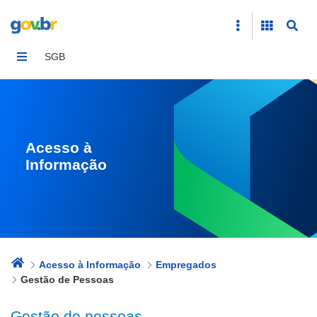
Gestão de Pessoas
SGB
Acesso à
Informação
Acesso à Informação
Empregados
Gestão de Pessoas
Gestão de pessoas