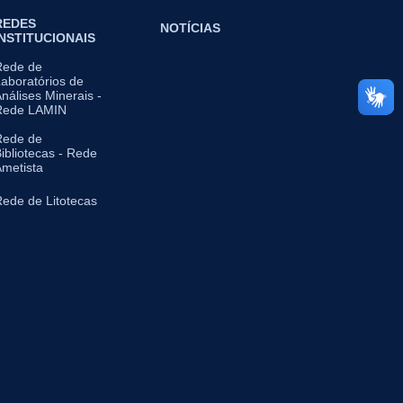
REDES
NOTÍCIAS
INSTITUCIONAIS
Rede de
aboratórios de
nálises Minerais -
Rede LAMIN
Rede de
ibliotecas - Rede
metista
ede de Litotecas