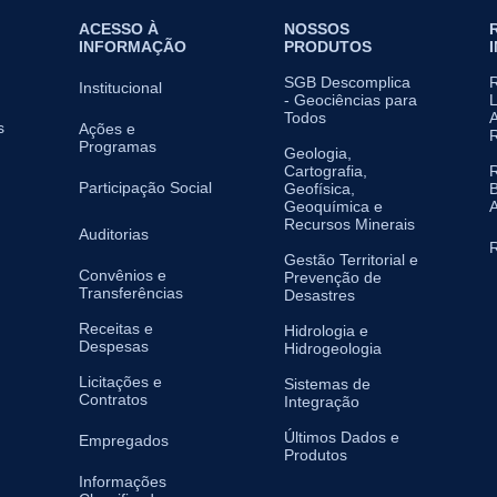
ACESSO À
NOSSOS
INFORMAÇÃO
PRODUTOS
SGB Descomplica
Institucional
- Geociências para
L
Todos
A
s
Ações e
Programas
Geologia,
Cartografia,
Participação Social
Geofísica,
B
Geoquímica e
A
Recursos Minerais
Auditorias
R
Gestão Territorial e
Convênios e
Prevenção de
Transferências
Desastres
Receitas e
Hidrologia e
Despesas
Hidrogeologia
Licitações e
Sistemas de
Contratos
Integração
Últimos Dados e
Empregados
Produtos
Informações