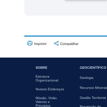
Imprimir
Compatilhar
SOBRE
GEOCIENTÍFICO
Estrutura
Geologia
Organizacional
Recursos Minerai
Nossos Endereços
Gestão Territorial
Missão, Visão,
Valores e
Princípios
Prevenção de