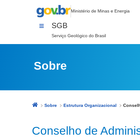
Conselho de Administração
Pular para o Conteúdo
Ministério de Minas e Energia
SGB
Serviço Geológico do Brasil
Sobre
Sobre
Estrutura Organizacional
Conselh
Conselho de Admini