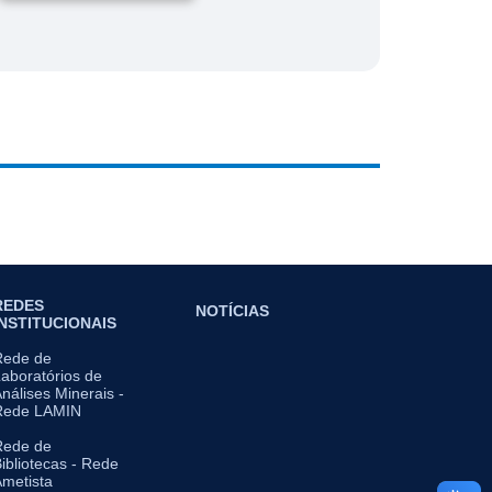
REDES
NOTÍCIAS
INSTITUCIONAIS
Rede de
aboratórios de
nálises Minerais -
Rede LAMIN
Rede de
ibliotecas - Rede
metista