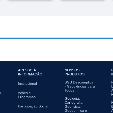
ACESSO À
NOSSOS
INFORMAÇÃO
PRODUTOS
SGB Descomplica
Institucional
- Geociências para
L
Todos
A
s
Ações e
Programas
Geologia,
Cartografia,
Participação Social
Geofísica,
B
Geoquímica e
A