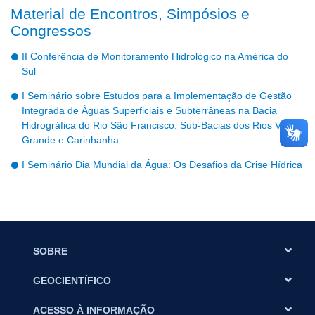
Material de Encontros, Simpósios e
Congressos
II Conferência de Monitoramento Hidrológico na América do
Sul
I Seminário sobre Estudos para a Implementação de Gestão
Integrada de Águas Superficiais e Subterrâneas na Bacia
Hidrográfica do Rio São Francisco: Sub-Bacias dos Rios Verde
Grande e Carinhanha
I Seminário Dia Mundial da Água: Os Desafios da Crise Hídrica
SOBRE
GEOCIENTÍFICO
ACESSO À INFORMAÇÃO