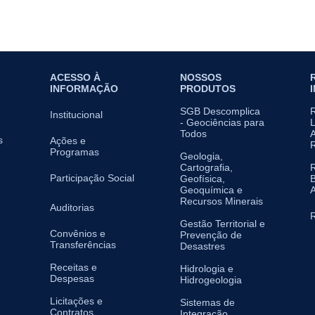
ACESSO À
NOSSOS
INFORMAÇÃO
PRODUTOS
SGB Descomplica
Institucional
- Geociências para
L
Todos
A
s
Ações e
Programas
Geologia,
Cartografia,
Participação Social
Geofísica,
B
Geoquímica e
A
Recursos Minerais
Auditorias
R
Gestão Territorial e
Convênios e
Prevenção de
Transferências
Desastres
Receitas e
Hidrologia e
Despesas
Hidrogeologia
Licitações e
Sistemas de
Contratos
Integração