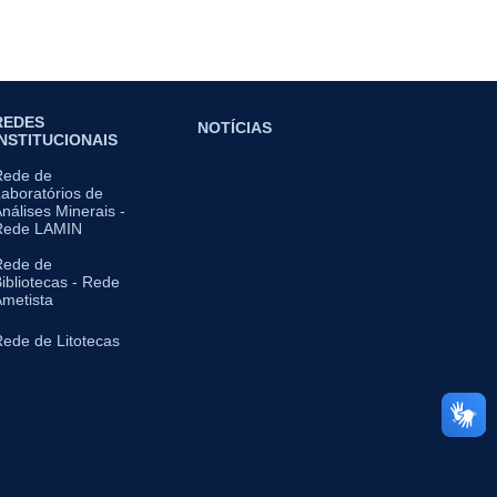
REDES
NOTÍCIAS
INSTITUCIONAIS
Rede de
aboratórios de
nálises Minerais -
Rede LAMIN
Rede de
ibliotecas - Rede
metista
ede de Litotecas