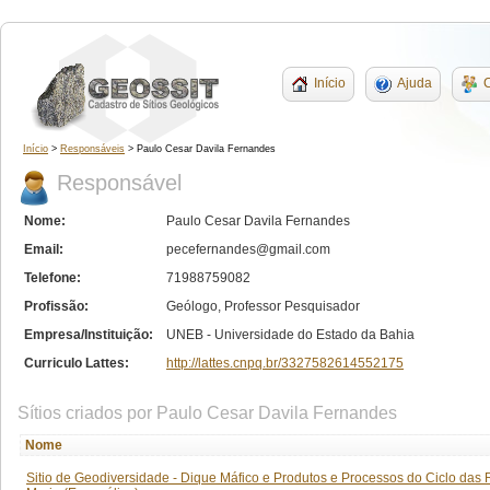
Início
Ajuda
C
Início
>
Responsáveis
> Paulo Cesar Davila Fernandes
Responsável
Nome:
Paulo Cesar Davila Fernandes
Email:
pecefernandes@gmail.com
Telefone:
71988759082
Profissão:
Geólogo, Professor Pesquisador
Empresa/Instituição:
UNEB - Universidade do Estado da Bahia
Curriculo Lattes:
http://lattes.cnpq.br/3327582614552175
Sítios criados por Paulo Cesar Davila Fernandes
Nome
Sitio de Geodiversidade - Dique Máfico e Produtos e Processos do Ciclo das 