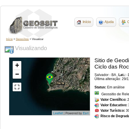
Início
Ajuda
C
Início
>
Geossítios
> Visualizar
Visualizando
Sitio de Geod
+
Ciclo das Roc
−
Salvador - BA ,
Lat.:
-
Última alteração: 29/
Status:
Em análise
Geossitio de Rel
Valor Científico:
Valor Educativo:
Valor Turístico:
3
Leaflet
| Powered by
Esri
Risco de Degrad