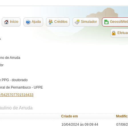
Início
Ajuda
Créditos
Simulador
GeossitWe
Efetua
a
ino de Arruda
.br
e PPG - doutorado
eral de Pernambuco - UFPE
q.br/5425707701516433
Paulino de Arruda
Criado em
Modifi
10/04/2024 às 09:09:44
07/08/2