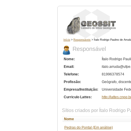
Início
>
Responsáveis
> Ítalo Rodrigo Paulino de Arrud
Responsável
Nome:
Ítalo Rodrigo Paul
Email:
italo.arruda@ufpe
Telefone:
81996378574
Profissão:
Geógrafo, discent
Empresa/Instituição:
Universidade Fed
Curriculo Lattes:
http://lattes.cnp
Sítios criados por Ítalo Rodrigo 
Nome
Pedras do Pontal (Em análise)