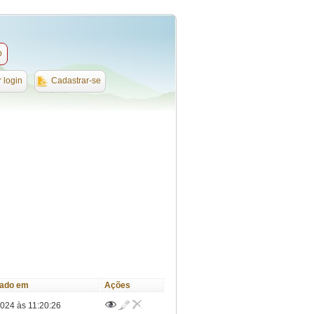
b
r login
Cadastrar-se
cado em
Ações
024 às 11:20:26