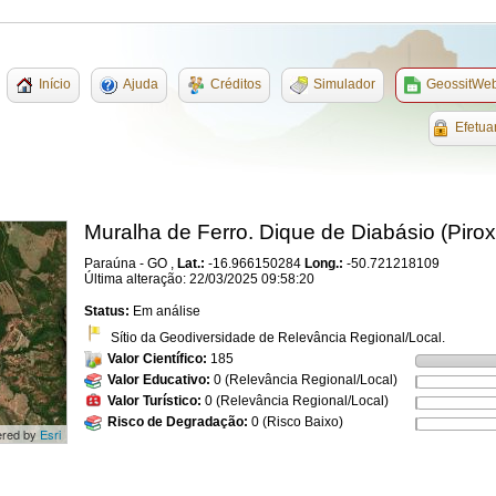
Início
Ajuda
Créditos
Simulador
GeossitWe
Efetua
Muralha de Ferro. Dique de Diabásio (Pirox
Paraúna - GO ,
Lat.:
-16.966150284
Long.:
-50.721218109
Última alteração: 22/03/2025 09:58:20
Status:
Em análise
Sítio da Geodiversidade de Relevância Regional/Local.
Valor Científico:
185
Valor Educativo:
0 (Relevância Regional/Local)
Valor Turístico:
0 (Relevância Regional/Local)
Risco de Degradação:
0 (Risco Baixo)
ered by
Esri