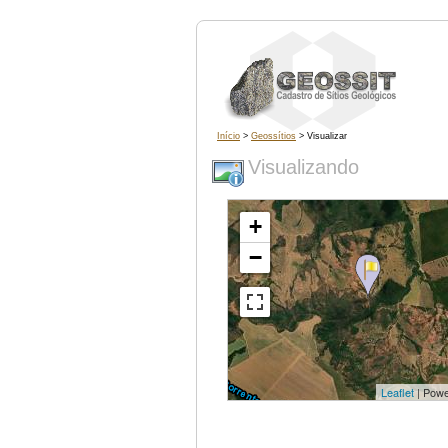
Início
>
Geossítios
> Visualizar
Visualizando
+
−
Leaflet
| Pow