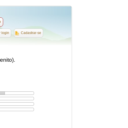
b
r login
Cadastrar-se
enito).