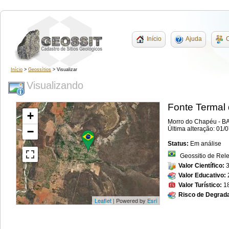
Início
Ajuda
C
Início
>
Geossítios
> Visualizar
Visualizando
Fonte Termal
+
Morro do Chapéu - BA
−
Última alteração: 01/
Status:
Em análise
Geossitio de Rel
Valor Científico:
Valor Educativo:
Valor Turístico:
1
Risco de Degrad
Leaflet
| Powered by
Esri