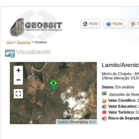
Início
Ajuda
C
Início
>
Geossítios
> Visualizar
Visualizando
Lamito/Arenito
+
Morro do Chapéu - BA
−
Última alteração: 01/
Status:
Em análise
Geossitio de Rel
Valor Científico:
Valor Educativo:
Valor Turístico:
2
Risco de Degrad
Leaflet
| Powered by
Esri