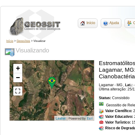
Início
Ajuda
C
Início
>
Geossítios
> Visualizar
Visualizando
Estromatólito
+
Lagamar, MG:
Cianobactéria
−
Lagamar - MG ,
Lat.:
Última alteração: 25/
Status:
Consistido
Geossitio de Rel
Valor Científico:
Valor Educativo:
Leaflet
| Powered by
Esri
Valor Turístico:
1
Risco de Degrad