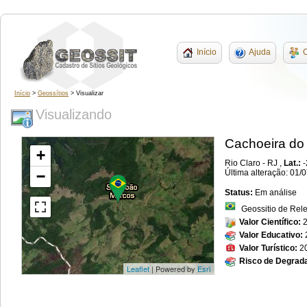
Início
Ajuda
C
Início
>
Geossítios
> Visualizar
Visualizando
Cachoeira do
+
Rio Claro - RJ ,
Lat.:
−
Última alteração: 01/
Status:
Em análise
Geossitio de Rel
Valor Científico:
Valor Educativo:
Valor Turístico:
2
Risco de Degrad
Leaflet
| Powered by
Esri