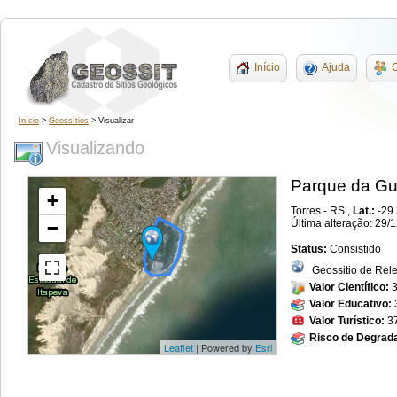
Início
Ajuda
C
Início
>
Geossítios
> Visualizar
Visualizando
Parque da Gu
+
Torres - RS ,
Lat.:
-29
−
Última alteração: 29/
Status:
Consistido
Geossitio de Rele
Valor Científico:
Valor Educativo:
Valor Turístico:
3
Risco de Degrad
Leaflet
| Powered by
Esri