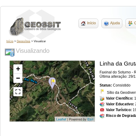
Início
Ajuda
C
Início
>
Geossítios
> Visualizar
Visualizando
Linha da Grut
+
Faxinal do Soturno - 
−
Última alteração: 29/
Status:
Consistido
Sítio da Geodiver
Valor Científico:
Valor Educativo:
Valor Turístico:
1
Risco de Degrad
Leaflet
| Powered by
Esri