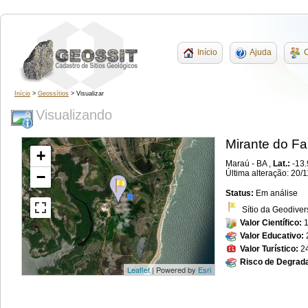
Início
Ajuda
C
Início
>
Geossítios
> Visualizar
Visualizando
Mirante do Fa
+
Maraú - BA ,
Lat.:
-13
−
Última alteração: 20/
Status:
Em análise
Sítio da Geodiver
Valor Científico:
Valor Educativo:
Valor Turístico:
2
Risco de Degrad
Leaflet
| Powered by
Esri