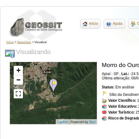
Início
Ajuda
C
Início
>
Geossítios
> Visualizar
Visualizando
Morro do Our
+
Apiaí - SP ,
Lat.:
-24.
−
Última alteração: 08/
Status:
Em análise
Sítio da Geodiver
Valor Científico:
Valor Educativo:
Valor Turístico:
2
Risco de Degrad
Leaflet
| Powered by
Esri