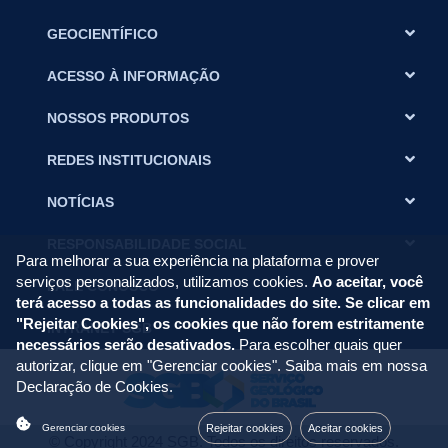
GEOCIENTÍFICO
ACESSO À INFORMAÇÃO
NOSSOS PRODUTOS
REDES INSTITUCIONAIS
NOTÍCIAS
RESPONSABILIDADE SOCIAL
Para melhorar a sua experiência na plataforma e prover
serviços personalizados, utilizamos cookies.
Ao aceitar, você
FALE CONOSCO
terá acesso a todas as funcionalidades do site. Se clicar em
"Rejeitar Cookies", os cookies que não forem estritamente
INTRANET SGB
necessários serão desativados.
Para escolher quais quer
autorizar, clique em "Gerenciar cookies". Saiba mais em nossa
Declaração de Cookies
.
Rejeitar cookies
Aceitar cookies
Gerenciar cookies
© Copyright 2024 SGB. Todos os direitos reservados.