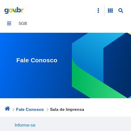
Sala de Imprensa
SGB
Fale Conosco
Fale Conosco
Sala de Imprensa
Informe-se