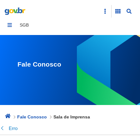
Sala de Imprensa
SGB
Fale Conosco
Fale Conosco
Sala de Imprensa
Erro
Voltar